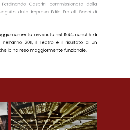
no Ferdinando Casprini commissionato dalla
uito dalla Impresa Edile Fratelli Bacci di
l’aggiornamento avvenuto nel 1994, nonché di
ell’anno 2011, il Teatro è il risultato di un
che lo ha reso maggiormente funzionale.