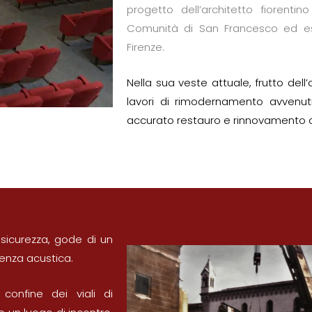
progetto dell’architetto fiorenti
Comunità di San Francesco ed eseg
Firenze.
Nella sua veste attuale, frutto del
lavori di rimodernamento avvenuti n
accurato restauro e rinnovamento 
sicurezza, gode di un
llenza acustica.
confine dei viali di