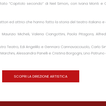
stato “Capitolo secondo” di Neil Simon, con Ivana Monti e
tori ed attrici che hanno fatto la storia del teatro italiano e
aurizio Micheli, Valeria Ciangottini, Paola Pitagora, Alfre
tro Teatro, Edi Angelillo e Gennaro Cannavacciuolo, Carlo Simo
chini, Alessandra Panelli e Cristina Borgogni, Lino Patruno e C
SCOPRI LA DIREZIONE ARTISTICA