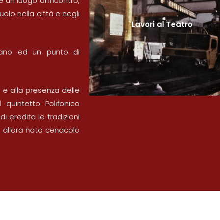
e un luogo di incontro,
ruolo nella città e negli
Lavori al Teatro
piano ed un punto di
.
i e alla presenza delle
 quintetto Polifonico
i eredita le tradizioni
d allora noto cenacolo