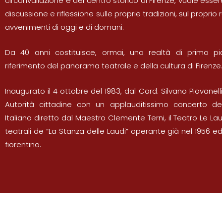
circonvallazione e del centro storico di Firenze, vuole esser
discussione e riflessione sulle proprie tradizioni, sul proprio 
avvenimenti di oggi e di domani.
Da 40 anni costituisce, ormai, una realtà di primo 
riferimento del panorama teatrale e della cultura di Firenze
Inaugurato il 4 ottobre del 1983, dal Card. Silvano Piovanell
Autorità cittadine con un applauditissimo concerto del
Italiano diretto dal Maestro Clemente Terni, il Teatro Le Laud
teatrali de “La Stanza delle Laudi” operante già nel 1956 e
fiorentino.