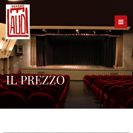
Vai
al
contenuto
IL PREZZO