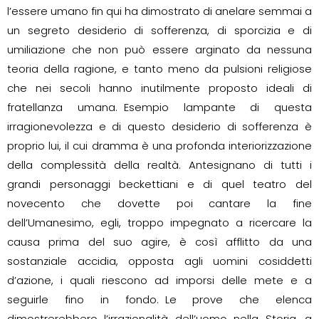
l’essere umano fin qui ha dimostrato di anelare semmai a
un segreto desiderio di sofferenza, di sporcizia e di
umiliazione che non può essere arginato da nessuna
teoria della ragione, e tanto meno da pulsioni religiose
che nei secoli hanno inutilmente proposto ideali di
fratellanza umana. Esempio lampante di questa
irragionevolezza e di questo desiderio di sofferenza è
proprio lui, il cui dramma è una profonda interiorizzazione
della complessità della realtà. Antesignano di tutti i
grandi personaggi beckettiani e di quel teatro del
novecento che dovette poi cantare la fine
dell’Umanesimo, egli, troppo impegnato a ricercare la
causa prima del suo agire, è così afflitto da una
sostanziale accidia, opposta agli uomini cosiddetti
d’azione, i quali riescono ad imporsi delle mete e a
seguirle fino in fondo. Le prove che elenca
dimostrerebbero l’irrazionalità dell’uomo nella Storia, a